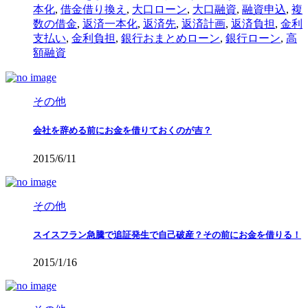
本化
,
借金借り換え
,
大口ローン
,
大口融資
,
融資申込
,
複
数の借金
,
返済一本化
,
返済先
,
返済計画
,
返済負担
,
金利
支払い
,
金利負担
,
銀行おまとめローン
,
銀行ローン
,
高
額融資
その他
会社を辞める前にお金を借りておくのが吉？
2015/6/11
その他
スイスフラン急騰で追証発生で自己破産？その前にお金を借りる！
2015/1/16