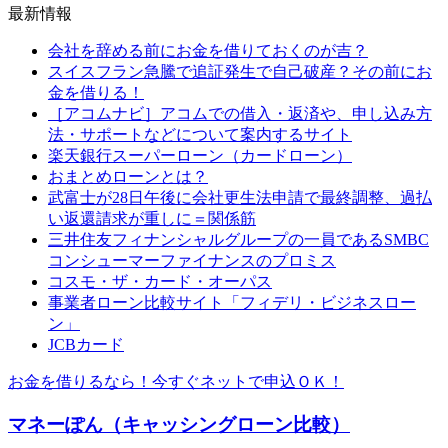
最新情報
会社を辞める前にお金を借りておくのが吉？
スイスフラン急騰で追証発生で自己破産？その前にお
金を借りる！
［アコムナビ］アコムでの借入・返済や、申し込み方
法・サポートなどについて案内するサイト
楽天銀行スーパーローン（カードローン）
おまとめローンとは？
武富士が28日午後に会社更生法申請で最終調整、過払
い返還請求が重しに＝関係筋
三井住友フィナンシャルグループの一員であるSMBC
コンシューマーファイナンスのプロミス
コスモ・ザ・カード・オーパス
事業者ローン比較サイト「フィデリ・ビジネスロー
ン」
JCBカード
お金を借りるなら！今すぐネットで申込ＯＫ！
マネーぽん（キャッシングローン比較）