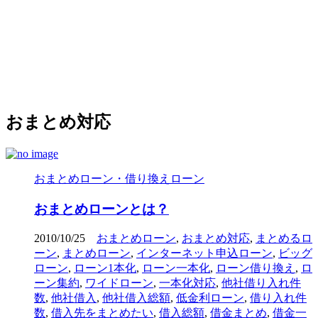
おまとめ対応
おまとめローン・借り換えローン
おまとめローンとは？
2010/10/25
おまとめローン
,
おまとめ対応
,
まとめるロ
ーン
,
まとめローン
,
インターネット申込ローン
,
ビッグ
ローン
,
ローン1本化
,
ローン一本化
,
ローン借り換え
,
ロ
ーン集約
,
ワイドローン
,
一本化対応
,
他社借り入れ件
数
,
他社借入
,
他社借入総額
,
低金利ローン
,
借り入れ件
数
,
借入先をまとめたい
,
借入総額
,
借金まとめ
,
借金一