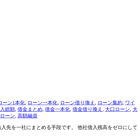
ローン1本化
,
ローン一本化
,
ローン借り換え
,
ローン集約
,
ワイ
入総額
,
借金まとめ
,
借金一本化
,
借金借り換え
,
大口ローン
,
大
ローン
,
高額融資
借入先を一社にまとめる手段です。 他社借入残高をゼロにして