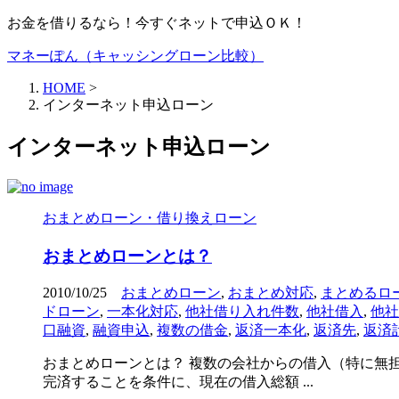
お金を借りるなら！今すぐネットで申込ＯＫ！
マネーぽん（キャッシングローン比較）
HOME
>
インターネット申込ローン
インターネット申込ローン
おまとめローン・借り換えローン
おまとめローンとは？
2010/10/25
おまとめローン
,
おまとめ対応
,
まとめるロ
ドローン
,
一本化対応
,
他社借り入れ件数
,
他社借入
,
他社
口融資
,
融資申込
,
複数の借金
,
返済一本化
,
返済先
,
返済
おまとめローンとは？ 複数の会社からの借入（特に無
完済することを条件に、現在の借入総額 ...