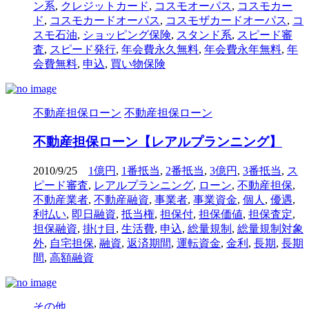
ン系
,
クレジットカード
,
コスモオーパス
,
コスモカー
ド
,
コスモカードオーパス
,
コスモザカードオーパス
,
コ
スモ石油
,
ショッピング保険
,
スタンド系
,
スピード審
査
,
スピード発行
,
年会費永久無料
,
年会費永年無料
,
年
会費無料
,
申込
,
買い物保険
不動産担保ローン
不動産担保ローン
不動産担保ローン【レアルプランニング】
2010/9/25
1億円
,
1番抵当
,
2番抵当
,
3億円
,
3番抵当
,
ス
ピード審査
,
レアルプランニング
,
ローン
,
不動産担保
,
不動産業者
,
不動産融資
,
事業者
,
事業資金
,
個人
,
優遇
,
利払い
,
即日融資
,
抵当権
,
担保付
,
担保価値
,
担保査定
,
担保融資
,
掛け目
,
生活費
,
申込
,
総量規制
,
総量規制対象
外
,
自宅担保
,
融資
,
返済期間
,
運転資金
,
金利
,
長期
,
長期
間
,
高額融資
その他