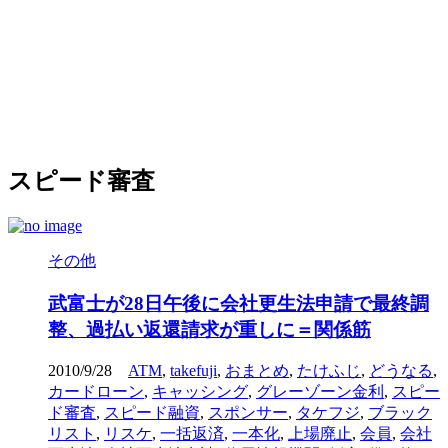
スピード審査
その他
武富士が28日午後に会社更生法申請で最終調
整、過払い返還請求が重しに＝関係筋
2010/9/28
ATM
,
takefuji
,
おまとめ
,
たけふじ
,
どうなる
,
カードローン
,
キャッシング
,
グレーゾーン金利
,
スピー
ド審査
,
スピード融資
,
スポンサー
,
タケフジ
,
ブラック
リスト
,
リスケ
,
一括返済
,
一本化
,
上場廃止
,
会員
,
会社