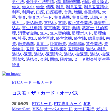
更生法
,
会社更生法申請
,
信用情報機関
,
倒産
,
借り換え
,
借入
,
借入中
,
借金
,
債務
,
利息
,
利息返還
,
利息返還請求
,
利率
,
利用者
,
口座
,
口座振替
,
営業
,
増額
,
多重債務
,
大
手
,
審査
,
審査スピード
,
審査基準
,
審査日数
,
店舗
,
引き
落とし
,
振込融資
,
支払い
,
支援
,
改正貸金業法
,
新規申し
込み
,
更生法申請
,
東京地裁
,
東証
,
業績
,
武富士
,
法的整
理
,
消費者金融
,
無人
,
無人契約機
,
監理ポスト
,
監理銘
柄
,
社長
,
窓口
,
経営再建
,
経営危機
,
経営陣
,
総量規制
,
融
資
,
融資基準
,
見直し
,
証書融資
,
負債総額
,
貸金業法
,
資
金繰り
,
返済
,
返済日
,
返済相談
,
返済計画
,
過払い利息
,
過払い返還
,
過払い返還請求
,
過払い金返還
,
過払い金返
還請求
,
過払金
,
金利
,
閉鎖
,
限度額
,
ＤＩＰ型会社更生手
続き
ETCカード
一般カード
コスモ・ザ・カード・オーパス
2010/9/25
ETCカード
,
ETC専用カード
,
JCB
,
MasterCard
,
VISA
,
オーパスカード
,
カード発行
,
ガソリ