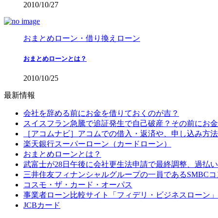
2010/10/27
おまとめローン・借り換えローン
おまとめローンとは？
2010/10/25
最新情報
会社を辞める前にお金を借りておくのが吉？
スイスフラン急騰で追証発生で自己破産？その前にお金
［アコムナビ］アコムでの借入・返済や、申し込み方法
楽天銀行スーパーローン（カードローン）
おまとめローンとは？
武富士が28日午後に会社更生法申請で最終調整、過払
三井住友フィナンシャルグループの一員であるSMBC
コスモ・ザ・カード・オーパス
事業者ローン比較サイト「フィデリ・ビジネスローン」
JCBカード