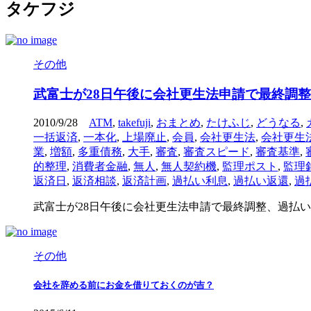
タケフジ
その他
武富士が28日午後に会社更生法申請で最終調
2010/9/28
ATM
,
takefuji
,
おまとめ
,
たけふじ
,
どうなる
,
一括返済
,
一本化
,
上場廃止
,
会員
,
会社更生法
,
会社更生
業
,
増額
,
多重債務
,
大手
,
審査
,
審査スピード
,
審査基準
,
的整理
,
消費者金融
,
無人
,
無人契約機
,
監理ポスト
,
監理
返済日
,
返済相談
,
返済計画
,
過払い利息
,
過払い返還
,
過
武富士が28日午後に会社更生法申請で最終調整、過払い返還請求が重しに＝関係筋 h
その他
会社を辞める前にお金を借りておくのが吉？