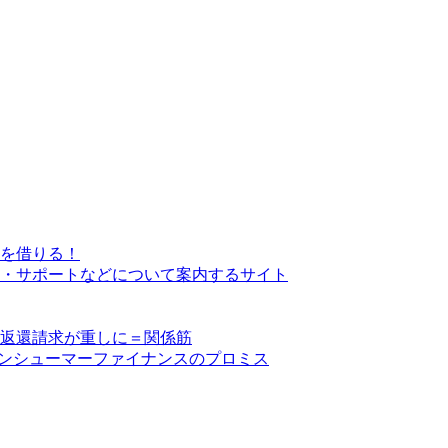
を借りる！
・サポートなどについて案内するサイト
い返還請求が重しに＝関係筋
コンシューマーファイナンスのプロミス