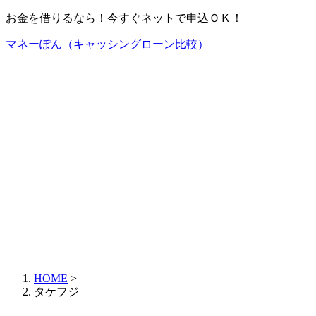
お金を借りるなら！今すぐネットで申込ＯＫ！
マネーぽん（キャッシングローン比較）
HOME
>
タケフジ