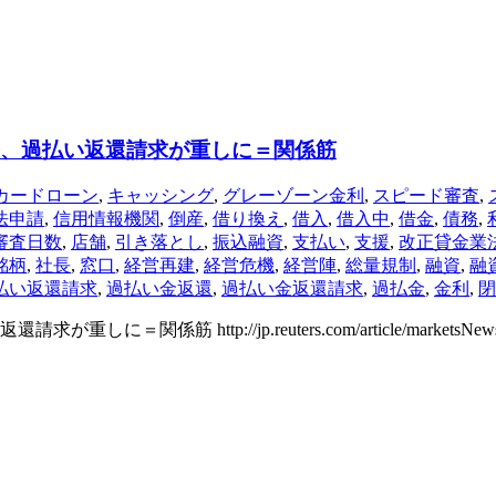
整、過払い返還請求が重しに＝関係筋
カードローン
,
キャッシング
,
グレーゾーン金利
,
スピード審査
,
法申請
,
信用情報機関
,
倒産
,
借り換え
,
借入
,
借入中
,
借金
,
債務
,
審査日数
,
店舗
,
引き落とし
,
振込融資
,
支払い
,
支援
,
改正貸金業
銘柄
,
社長
,
窓口
,
経営再建
,
経営危機
,
経営陣
,
総量規制
,
融資
,
融
払い返還請求
,
過払い金返還
,
過払い金返還請求
,
過払金
,
金利
,
閉
ttp://jp.reuters.com/article/marketsNews/idJP