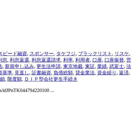
スピード融資
,
スポンサー
,
タケフジ
,
ブラックリスト
,
リスケ
,
利息
,
利息返還
,
利息返還請求
,
利率
,
利用者
,
口座
,
口座振替
,
営
法
,
新規申し込み
,
更生法申請
,
東京地裁
,
東証
,
業績
,
武富士
,
法
資基準
,
見直し
,
証書融資
,
負債総額
,
貸金業法
,
資金繰り
,
返済
,
鎖
,
限度額
,
ＤＩＰ型会社更生手続き
nTK044794220100 ...