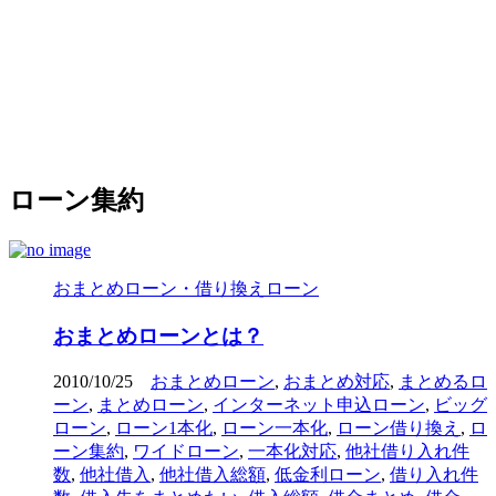
ローン集約
おまとめローン・借り換えローン
おまとめローンとは？
2010/10/25
おまとめローン
,
おまとめ対応
,
まとめるロ
ーン
,
まとめローン
,
インターネット申込ローン
,
ビッグ
ローン
,
ローン1本化
,
ローン一本化
,
ローン借り換え
,
ロ
ーン集約
,
ワイドローン
,
一本化対応
,
他社借り入れ件
数
,
他社借入
,
他社借入総額
,
低金利ローン
,
借り入れ件