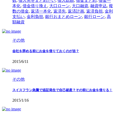
数
,
借入先をまとめたい
,
借入総額
,
借金まとめ
,
借金一
本化
,
借金借り換え
,
大口ローン
,
大口融資
,
融資申込
,
複
数の借金
,
返済一本化
,
返済先
,
返済計画
,
返済負担
,
金利
支払い
,
金利負担
,
銀行おまとめローン
,
銀行ローン
,
高
額融資
その他
会社を辞める前にお金を借りておくのが吉？
2015/6/11
その他
スイスフラン急騰で追証発生で自己破産？その前にお金を借りる！
2015/1/16