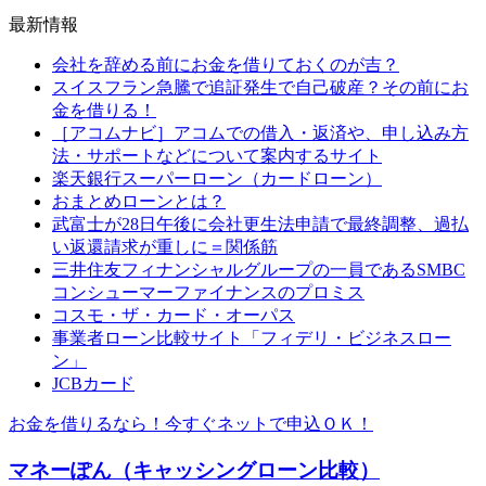
最新情報
会社を辞める前にお金を借りておくのが吉？
スイスフラン急騰で追証発生で自己破産？その前にお
金を借りる！
［アコムナビ］アコムでの借入・返済や、申し込み方
法・サポートなどについて案内するサイト
楽天銀行スーパーローン（カードローン）
おまとめローンとは？
武富士が28日午後に会社更生法申請で最終調整、過払
い返還請求が重しに＝関係筋
三井住友フィナンシャルグループの一員であるSMBC
コンシューマーファイナンスのプロミス
コスモ・ザ・カード・オーパス
事業者ローン比較サイト「フィデリ・ビジネスロー
ン」
JCBカード
お金を借りるなら！今すぐネットで申込ＯＫ！
マネーぽん（キャッシングローン比較）