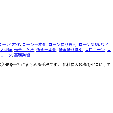
ローン1本化
,
ローン一本化
,
ローン借り換え
,
ローン集約
,
ワイ
入総額
,
借金まとめ
,
借金一本化
,
借金借り換え
,
大口ローン
,
大
ローン
,
高額融資
借入先を一社にまとめる手段です。 他社借入残高をゼロにして