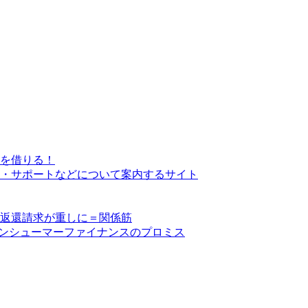
を借りる！
・サポートなどについて案内するサイト
い返還請求が重しに＝関係筋
コンシューマーファイナンスのプロミス