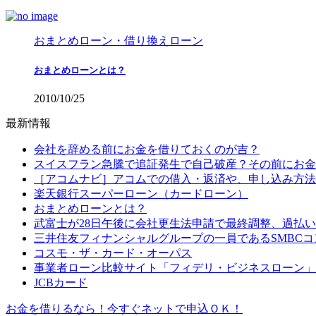
おまとめローン・借り換えローン
おまとめローンとは？
2010/10/25
最新情報
会社を辞める前にお金を借りておくのが吉？
スイスフラン急騰で追証発生で自己破産？その前にお金
［アコムナビ］アコムでの借入・返済や、申し込み方法
楽天銀行スーパーローン（カードローン）
おまとめローンとは？
武富士が28日午後に会社更生法申請で最終調整、過払
三井住友フィナンシャルグループの一員であるSMBC
コスモ・ザ・カード・オーパス
事業者ローン比較サイト「フィデリ・ビジネスローン」
JCBカード
お金を借りるなら！今すぐネットで申込ＯＫ！