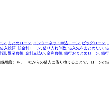
ーン
,
まとめローン
,
インターネット申込ローン
,
ビッグローン
,
借入総額
,
低金利ローン
,
借り入れ件数
,
借入先をまとめたい
,
借
計画
,
返済負担
,
金利支払い
,
金利負担
,
銀行おまとめローン
,
銀行
担保融資）を、一社からの借入に借り換えることで、ローンの