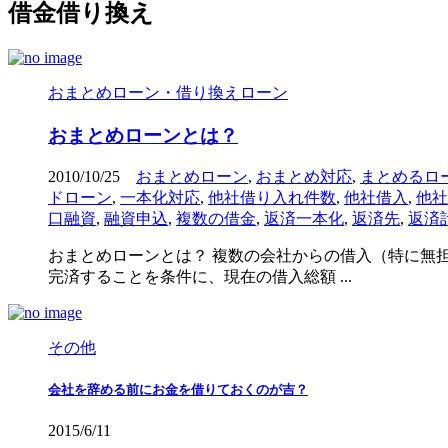
借金借り換え
おまとめローン・借り換えローン
おまとめローンとは？
2010/10/25
おまとめローン
,
おまとめ対応
,
まとめるロ
ドローン
,
一本化対応
,
他社借り入れ件数
,
他社借入
,
他社
口融資
,
融資申込
,
複数の借金
,
返済一本化
,
返済先
,
返済
おまとめローンとは？ 複数の会社からの借入（特に無
完済することを条件に、現在の借入総額 ...
その他
会社を辞める前にお金を借りておくのが吉？
2015/6/11