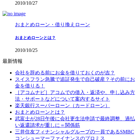
2010/10/27
おまとめローン・借り換えローン
おまとめローンとは？
2010/10/25
最新情報
会社を辞める前にお金を借りておくのが吉？
スイスフラン急騰で追証発生で自己破産？その前にお
金を借りる！
［アコムナビ］アコムでの借入・返済や、申し込み方
法・サポートなどについて案内するサイト
楽天銀行スーパーローン（カードローン）
おまとめローンとは？
武富士が28日午後に会社更生法申請で最終調整、過払
い返還請求が重しに＝関係筋
三井住友フィナンシャルグループの一員であるSMBC
コンシューマーファイナンスのプロミス