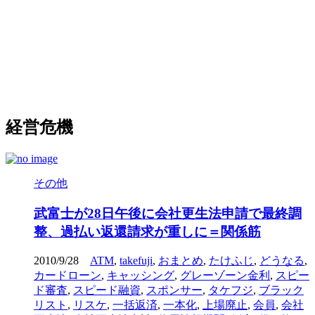
経営危機
その他
武富士が28日午後に会社更生法申請で最終調
整、過払い返還請求が重しに＝関係筋
2010/9/28
ATM
,
takefuji
,
おまとめ
,
たけふじ
,
どうなる
,
カードローン
,
キャッシング
,
グレーゾーン金利
,
スピー
ド審査
,
スピード融資
,
スポンサー
,
タケフジ
,
ブラック
リスト
,
リスケ
,
一括返済
,
一本化
,
上場廃止
,
会員
,
会社