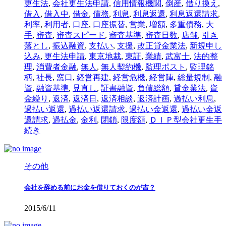
更生法
,
会社更生法申請
,
信用情報機関
,
倒産
,
借り換え
,
借入
,
借入中
,
借金
,
債務
,
利息
,
利息返還
,
利息返還請求
,
利率
,
利用者
,
口座
,
口座振替
,
営業
,
増額
,
多重債務
,
大
手
,
審査
,
審査スピード
,
審査基準
,
審査日数
,
店舗
,
引き
落とし
,
振込融資
,
支払い
,
支援
,
改正貸金業法
,
新規申し
込み
,
更生法申請
,
東京地裁
,
東証
,
業績
,
武富士
,
法的整
理
,
消費者金融
,
無人
,
無人契約機
,
監理ポスト
,
監理銘
柄
,
社長
,
窓口
,
経営再建
,
経営危機
,
経営陣
,
総量規制
,
融
資
,
融資基準
,
見直し
,
証書融資
,
負債総額
,
貸金業法
,
資
金繰り
,
返済
,
返済日
,
返済相談
,
返済計画
,
過払い利息
,
過払い返還
,
過払い返還請求
,
過払い金返還
,
過払い金返
還請求
,
過払金
,
金利
,
閉鎖
,
限度額
,
ＤＩＰ型会社更生手
続き
その他
会社を辞める前にお金を借りておくのが吉？
2015/6/11