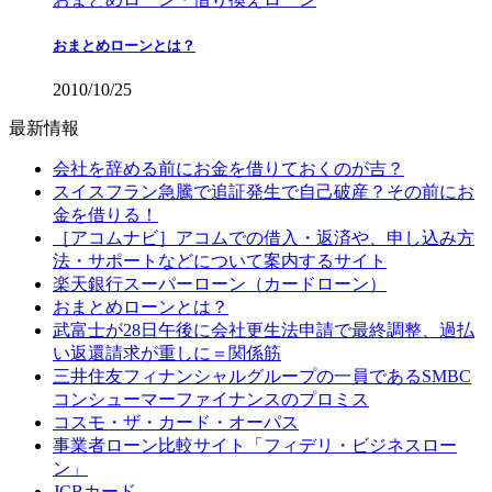
おまとめローンとは？
2010/10/25
最新情報
会社を辞める前にお金を借りておくのが吉？
スイスフラン急騰で追証発生で自己破産？その前にお
金を借りる！
［アコムナビ］アコムでの借入・返済や、申し込み方
法・サポートなどについて案内するサイト
楽天銀行スーパーローン（カードローン）
おまとめローンとは？
武富士が28日午後に会社更生法申請で最終調整、過払
い返還請求が重しに＝関係筋
三井住友フィナンシャルグループの一員であるSMBC
コンシューマーファイナンスのプロミス
コスモ・ザ・カード・オーパス
事業者ローン比較サイト「フィデリ・ビジネスロー
ン」
JCBカード