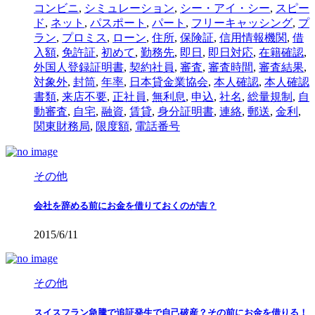
コンビニ
,
シミュレーション
,
シー・アイ・シー
,
スピー
ド
,
ネット
,
パスポート
,
パート
,
フリーキャッシング
,
プ
ラン
,
プロミス
,
ローン
,
住所
,
保険証
,
信用情報機関
,
借
入額
,
免許証
,
初めて
,
勤務先
,
即日
,
即日対応
,
在籍確認
,
外国人登録証明書
,
契約社員
,
審査
,
審査時間
,
審査結果
,
対象外
,
封筒
,
年率
,
日本貸金業協会
,
本人確認
,
本人確認
書類
,
来店不要
,
正社員
,
無利息
,
申込
,
社名
,
総量規制
,
自
動審査
,
自宅
,
融資
,
賃貸
,
身分証明書
,
連絡
,
郵送
,
金利
,
関東財務局
,
限度額
,
電話番号
その他
会社を辞める前にお金を借りておくのが吉？
2015/6/11
その他
スイスフラン急騰で追証発生で自己破産？その前にお金を借りる！