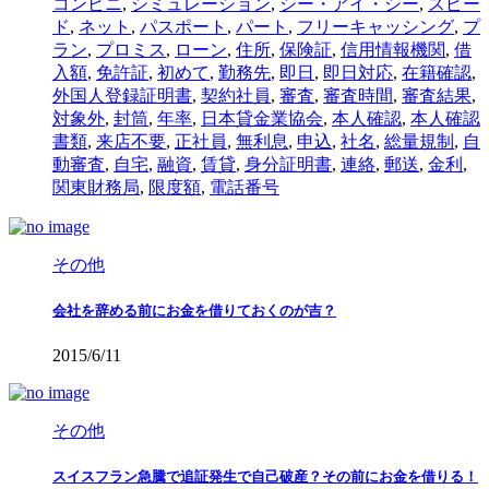
コンビニ
,
シミュレーション
,
シー・アイ・シー
,
スピー
ド
,
ネット
,
パスポート
,
パート
,
フリーキャッシング
,
プ
ラン
,
プロミス
,
ローン
,
住所
,
保険証
,
信用情報機関
,
借
入額
,
免許証
,
初めて
,
勤務先
,
即日
,
即日対応
,
在籍確認
,
外国人登録証明書
,
契約社員
,
審査
,
審査時間
,
審査結果
,
対象外
,
封筒
,
年率
,
日本貸金業協会
,
本人確認
,
本人確認
書類
,
来店不要
,
正社員
,
無利息
,
申込
,
社名
,
総量規制
,
自
動審査
,
自宅
,
融資
,
賃貸
,
身分証明書
,
連絡
,
郵送
,
金利
,
関東財務局
,
限度額
,
電話番号
その他
会社を辞める前にお金を借りておくのが吉？
2015/6/11
その他
スイスフラン急騰で追証発生で自己破産？その前にお金を借りる！