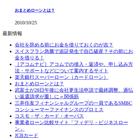
おまとめローンとは？
2010/10/25
最新情報
会社を辞める前にお金を借りておくのが吉？
スイスフラン急騰で追証発生で自己破産？その前にお
金を借りる！
［アコムナビ］アコムでの借入・返済や、申し込み方
法・サポートなどについて案内するサイト
楽天銀行スーパーローン（カードローン）
おまとめローンとは？
武富士が28日午後に会社更生法申請で最終調整、過払
い返還請求が重しに＝関係筋
三井住友フィナンシャルグループの一員であるSMBC
コンシューマーファイナンスのプロミス
コスモ・ザ・カード・オーパス
事業者ローン比較サイト「フィデリ・ビジネスロー
ン」
JCBカード