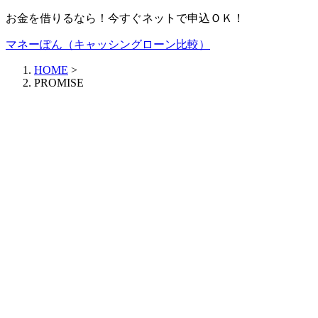
お金を借りるなら！今すぐネットで申込ＯＫ！
マネーぽん（キャッシングローン比較）
HOME
>
PROMISE