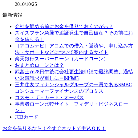
2010/10/25
最新情報
会社を辞める前にお金を借りておくのが吉？
スイスフラン急騰で追証発生で自己破産？その前にお
金を借りる！
［アコムナビ］アコムでの借入・返済や、申し込み方
法・サポートなどについて案内するサイト
楽天銀行スーパーローン（カードローン）
おまとめローンとは？
武富士が28日午後に会社更生法申請で最終調整、過払
い返還請求が重しに＝関係筋
三井住友フィナンシャルグループの一員であるSMBC
コンシューマーファイナンスのプロミス
コスモ・ザ・カード・オーパス
事業者ローン比較サイト「フィデリ・ビジネスロー
ン」
JCBカード
お金を借りるなら！今すぐネットで申込ＯＫ！