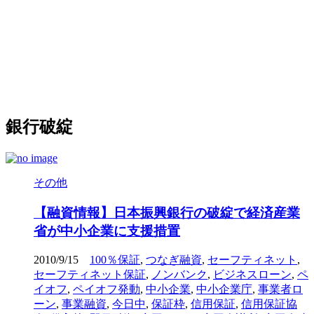
銀行破綻
その他
【融資情報】日本振興銀行の破綻で経済産業
省が中小企業に支援措置
2010/9/15
100％保証
,
つなぎ融資
,
セーフティネット
,
セーフティネット保証
,
ノンバンク
,
ビジネスローン
,
ペ
イオフ
,
ペイオフ発動
,
中小企業
,
中小企業庁
,
事業者ロ
ーン
,
事業融資
,
今日中
,
保証枠
,
信用保証
,
信用保証協