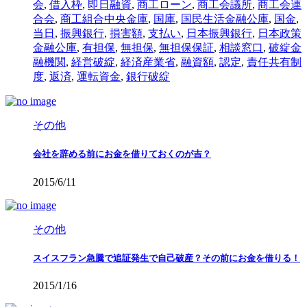
会
,
借入枠
,
即日融資
,
商工ローン
,
商工会議所
,
商工会連
合会
,
商工組合中央金庫
,
国庫
,
国民生活金融公庫
,
国金
,
当日
,
振興銀行
,
損害額
,
支払い
,
日本振興銀行
,
日本政策
金融公庫
,
有担保
,
無担保
,
無担保保証
,
相談窓口
,
破綻金
融機関
,
経営破綻
,
経済産業省
,
融資額
,
認定
,
責任共有制
度
,
返済
,
運転資金
,
銀行破綻
その他
会社を辞める前にお金を借りておくのが吉？
2015/6/11
その他
スイスフラン急騰で追証発生で自己破産？その前にお金を借りる！
2015/1/16